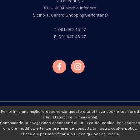
Via al Ponte, 2
CH – 6834 Morbio Inferiore
(vicino al Centro Shopping Serfontana)
T:
091 682 45 47
F: 091 647 45 47
Copyright © 2026 SNDS, All Rights Reserved
Per offrirti una migliore esperienza questo sito utilizza cookie tecnici ed
Website by
SNDS.ch
-
Modifica preferenze Cookie
a fini statistici e di marketing.
Continuando la navigazione acconsenti all'utilizzo dei cookie. Per saperne
di più e modificare le tue preferenze consulta la nostra cookie policy.
Clicca qui
per modificarla o
Clicca qui
per chiuderla.