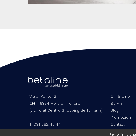
Via al Ponte, 2
Chi Siamo
CH – 6834 Morbio Inferiore
Servizi
(vicino al Centro Shopping Serfontana)
Blog
Promozioni
T:
091 682 45 47
Contatti
F: 091 647 45 47
Per offrirti un