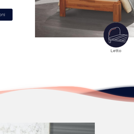
oni
Letto