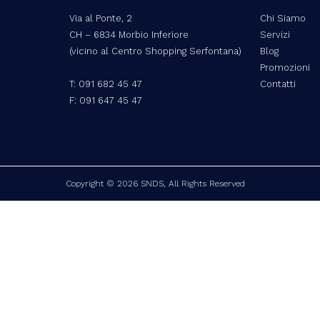
Via al Ponte, 2
Chi Siamo
CH – 6834 Morbio Inferiore
Servizi
(vicino al Centro Shopping Serfontana)
Blog
Promozioni
T:
091 682 45 47
Contatti
F: 091 647 45 47
Copyright © 2026 SNDS, All Rights Reserved